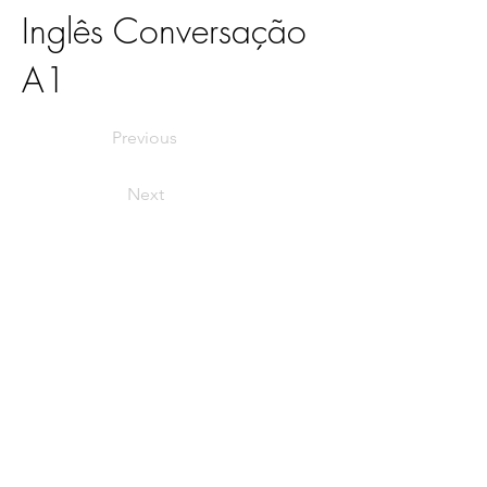
Inglês Conversação
A1
Previous
Next
Termos e Condições
Política de
Privacidade
Quem somos
Parceiros