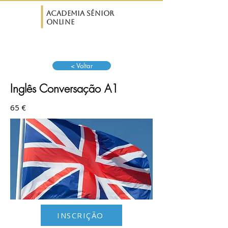
ASO
Academia Sénior
Online
< Voltar
Inglês Conversação A1
65 €
INSCRIÇÃO