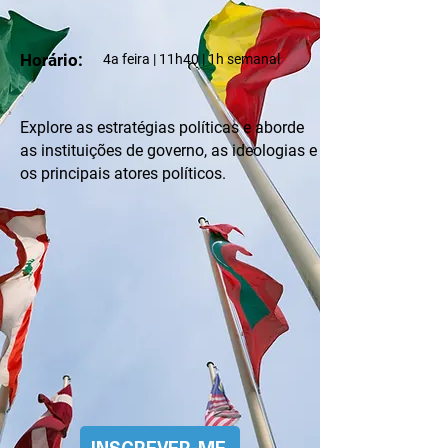
Horário:
4a feira | 11h40 | 1h semanal
Explore as estratégias políticas e aborde
as instituições de governo, as ideologias e
os principais atores políticos.
INSCREVER-ME