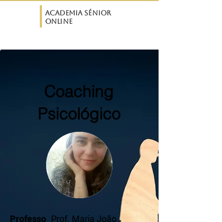
ASO
Academia Sénior
Online
Coaching
Psicológico
Professo
Prof. Maria João