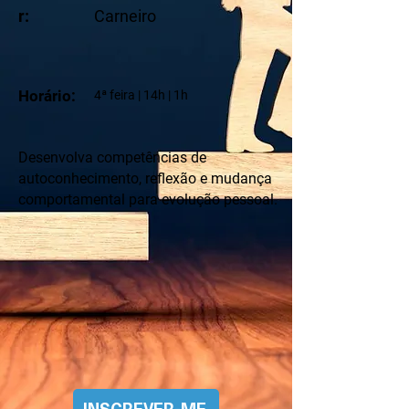
r:
Carneiro
Horário:
4ª feira | 14h | 1h
Desenvolva competências de
autoconhecimento, reflexão e mudança
comportamental para evolução pessoal.
INSCREVER-ME