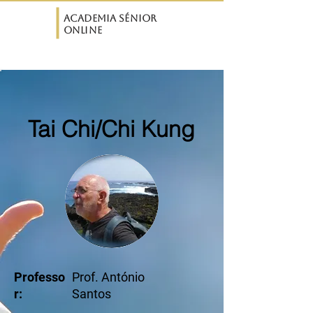
ASO
Academia Sénior
Online
Tai Chi/Chi Kung
Professo
Prof. António
r:
Santos