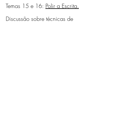
Temas 15 e 16:
Polir a Escrita.
Discussão sobre técnicas de 
revisão. 
Trabalhar numa peça de 
escrita escolhida de entre 
os exercícios executados 
ao longo das sessões de 
forma a expandi-la para 
apresentar como trabalho 
final. Nestas últimas 