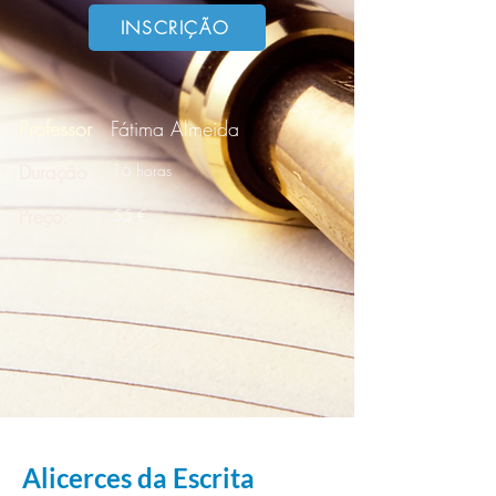
INSCRIÇÃO
Professor
Fátima Almeida
Duração
16 horas
Preço:
55 €
Alicerces da Escrita