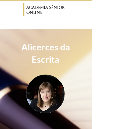
ASO
Academia Sénior
Online
Alicerces da
Escrita