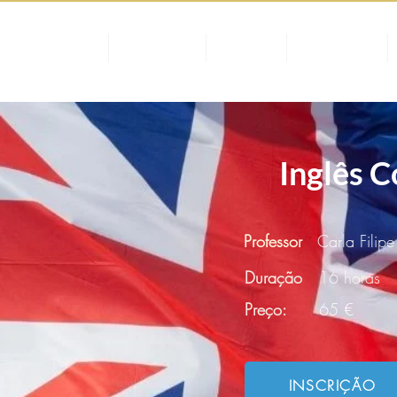
DISCIPLINAS
HORÁRIOS
PREÇOS
INSCRIÇÃO
Inglês 
Professor
Carla Filipe
Duração
16 horas
Preço:
65 €
INSCRIÇÃO