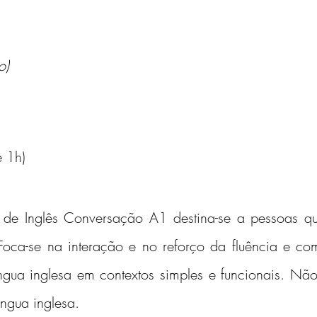
o)
e 1h)
o de Inglês Conversação A1 destina-se a pessoas qu
Foca-se na interação e no reforço da fluência e c
íngua inglesa em contextos simples e funcionais. Nã
ngua inglesa.