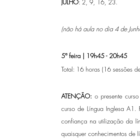
JULHO
: 2, 9, 16, 23.
(não há aula no dia 4 de Junh
5ª feira | 19h45 - 20h45
Total: 16 horas (16 sessões d
ATENÇÃO:
 o presente curs
curso de Língua Inglesa A1. 
confiança na utilização da l
quaisquer conhecimentos de lí