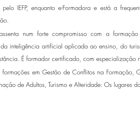
a pelo IEFP, enquanto e-Formadora e está a freque
ção.
assenta num forte compromisso com a formação co
a inteligência artificial aplicada ao ensino, do turi
tância. É formador certificado, com especialização n
m formações em Gestão de Conflitos na Formação, 
mação de Adultos, Turismo e Alteridade: Os lugares do