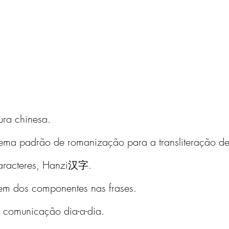
tura chinesa.
stema padrão de romanização para a transliteração de
 caracteres, Hanzi汉字.
dem dos componentes nas frases.
 comunicação dia-a-dia.