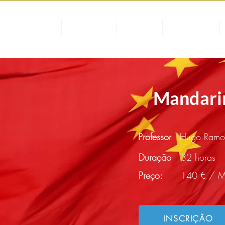
DISCIPLINAS
HORÁRIOS
PREÇOS
INSCRIÇÃO
Mandarim
Professor
Hugo Ramo
Duração
32 horas
Preço:
140 € / M
INSCRIÇÃO