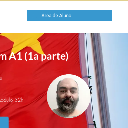
Área de Aluno
CURSOS
 A1 (1a parte)
s
ódulo 32h