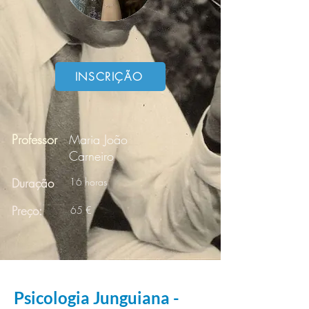
INSCRIÇÃO
Professor
Maria João
Carneiro
Duração
16 horas
Preço:
65 €
Psicologia Junguiana -