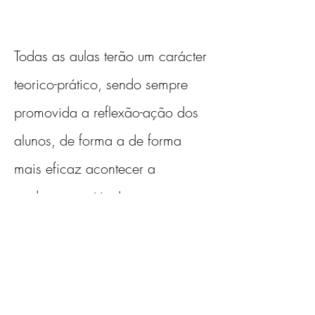
Todas as aulas terão um carácter 
teorico-prático, sendo sempre 
promovida a reflexão-ação dos 
alunos, de forma a de forma 
mais eficaz acontecer a 
mudança positiva!
A participação e envolvimento 
de todos será fundamental para 
que este curso seja o mais 
dinâmico, enriquecedor e 