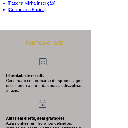
[Fazer a Minha Inscrição]
[Contactar a Equipa]
PONTOS-CHAVE
Liberdade de escolha
Construa o seu percurso de aprendizagem
escolhendo a partir das nossas disciplinas
anuais.
Aulas em direto, sem gravações
Aulas online, em horários definidos,