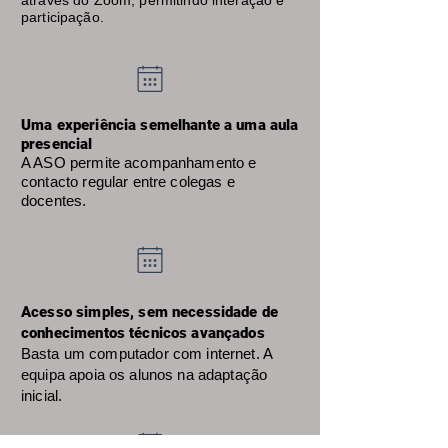
através do Zoom, permitindo interação e
participação.
Uma experiência semelhante a uma aula
presencial
A ASO permite acompanhamento e
contacto regular entre colegas e
docentes.
Acesso simples, sem necessidade de
conhecimentos técnicos avançados
Basta
um computador com internet. A
equipa apoia os alunos na adaptação
inicial.