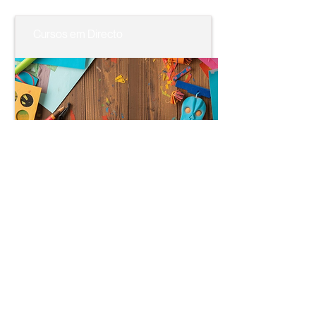
Cursos em Directo
Clube de Artes
Professor:
Gabriela Sotto Mayor
Horário:
3ª feira | 14h - 17h
Início:
6 Outubro 2026