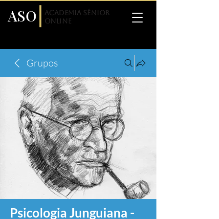
ASO
Academia Sénior
Online
Grupos
Psicologia Junguiana -