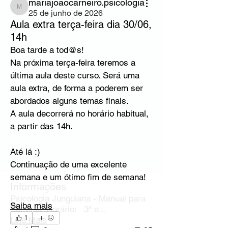
mariajoaocarneiro.psicologia
mariajoaocarneiro.psicologia
25 de junho de 2026
Aula extra terça-feira dia 30/06,
14h
Boa tarde a tod@s!
Na próxima terça-feira teremos a 
última aula deste curso. Será uma 
aula extra, de forma a poderem ser 
abordados alguns temas finais.
A aula decorrerá no horário habitual, 
a partir das 14h.
Até lá :)
Continuação de uma excelente 
semana e um ótimo fim de semana!
Informações
Psicologia Junguiana - Manual para
Saiba mais
Ser Feliz Horário: 3ª e
...
1
Leia Mais