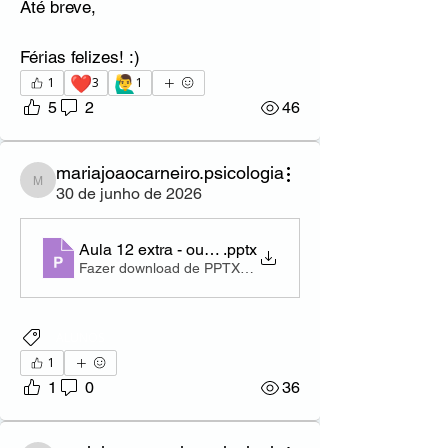
Até breve,
Férias felizes! :)
❤️
🙋‍♂️
1
3
1
5
2
46
mariajoaocarneiro.psicologia
mariajoaocarneiro.psicologia
30 de junho de 2026
Aula 12 extra - outros hábitos p felicidade + projeto
.pptx
Fazer download de PPTX • 1.90MB
ALUNOS
1
1
0
36