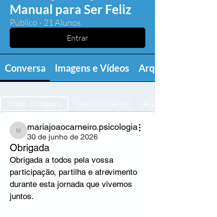
Manual para Ser Feliz
Público
·
21 Alunos
Entrar
Conversa
Imagens e Vídeos
Arquivos
Todos os tópicos
PROFESSOR (0)
ALUNOS (9)
mariajoaocarneiro.psicologia
mariajoaocarneiro.psicologia
30 de junho de 2026
Obrigada
Obrigada a todos pela vossa 
participação, partilha e atrevimento 
durante esta jornada que vivemos 
juntos.