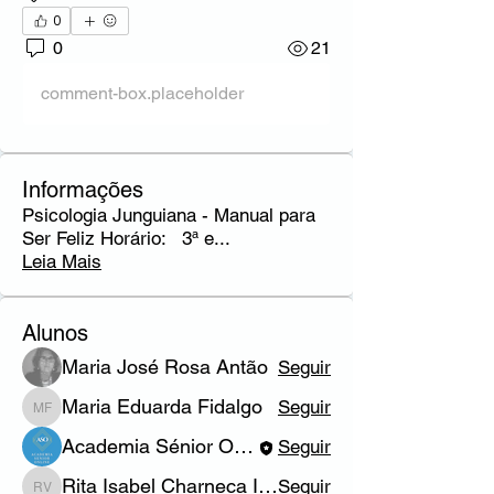
0
0
21
comment-box.placeholder
Informações
Psicologia Junguiana - Manual para
Ser Feliz Horário: 3ª e
...
Leia Mais
Alunos
Maria José Rosa Antão
Seguir
Maria Eduarda Fidalgo
Seguir
Maria Eduarda Fidalgo
Academia Sénior Online
Seguir
Rita Isabel Charneca Inácio Vasconcelos
Seguir