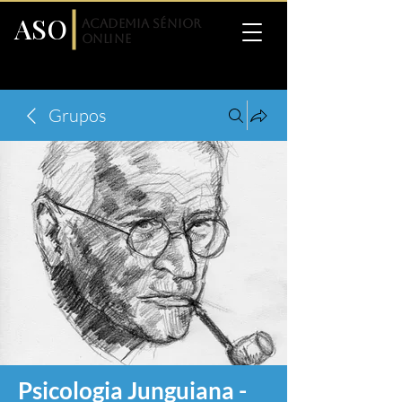
ASO
Academia Sénior
Online
Grupos
Psicologia Junguiana -