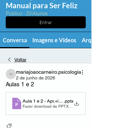
Manual para Ser Feliz
Público
·
20 Alunos
Entrar
Conversa
Imagens e Vídeos
Arquivos
Voltar
mariajoaocarneiro.psicologia
mariajoaocarneiro.psicologia
2 de junho de 2026
Aulas 1 e 2
Aula 1 e 2 - Apr.+intro Felicidade
.pptx
Fazer download de PPTX • 2.57MB
ALUNOS