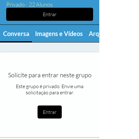
Privado
·
22 Alunos
Entrar
Conversa
Imagens e Vídeos
Arquivos
Solicite para entrar neste grupo
Este grupo é privado. Envie uma
solicitação para entrar.
Entrar