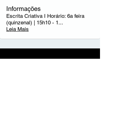
Informações
Escrita Criativa I Horário: 6a feira
(quinzenal) | 15h10 - 1
...
Leia Mais
Termos e Condições
Política de
Privacidade
Quem somos
Parceiros
Contactos