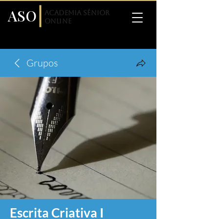
ASO
Academia Sénior
Online
Grupos
Escrita Criativa I